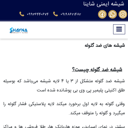
شیشه ایمنی شاینا
09936440674
09198621482
شیشه های ضد گلوله
شیشه ضد گلوله چیست؟
شیشه ضد گلوله متشکل از ۳ یا ۴ لایه شیشه می‌باشد که بوسیله
طلق اکنیتی پلیمیر پی وی بی پوشانده شده است
وقتی گلوله به لایه اول برخورد میکند لایه پلاستیکی فشار گلوله را
میگیرد و گلوله را متوقف میکند.
بیشتر در نمای اسپایدر، موزه ها،بانک ها، طلا فروشی ها و مراکز