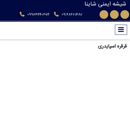
شیشه ایمنی شاینا
09936440674
09198621482
قرقره اسپایدری