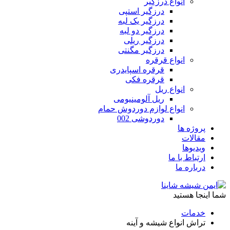
انواع درزگیر
درزگیر استپی
درزگیر یک لبه
درزگیر دو لبه
درزگیر ریلی
درزگیر مگنتی
انواع قرقره
قرقره اسپایدری
قرقره فکی
انواع ریل
ریل آلومینیومی
انواع لوازم دوردوش حمام
دوردوشی 002
پروژه ها
مقالات
ویدیوها
ارتباط با ما
درباره ما
شما اینجا هستید
خدمات
تراش انواع شیشه و آینه