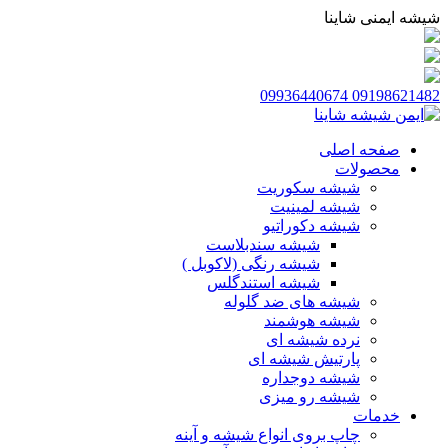
شیشه ایمنی شاینا
09936440674
09198621482
صفحه اصلی
محصولات
شیشه سکوریت
شیشه لمینیت
شیشه دکوراتیو
شیشه سندبلاست
شیشه رنگی (لاکوبل )
شیشه استندگلس
شیشه های ضد گلوله
شیشه هوشمند
نرده شیشه ای
پارتیش شیشه ای
شیشه دوجداره
شیشه رو میزی
خدمات
چاپ بروی انواع شیشه و آینه