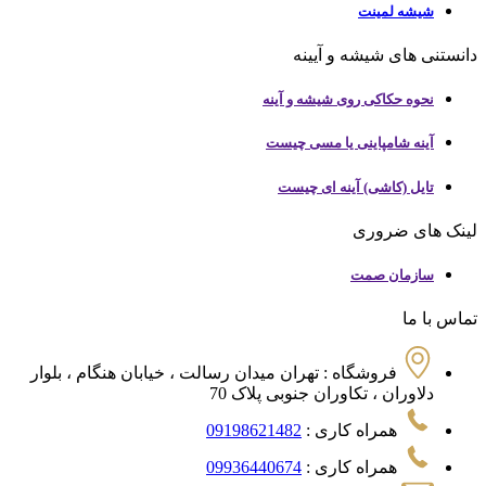
شیشه لمینت
دانستنی های شیشه و آیینه
نحوه حکاکی روی شیشه و آینه
آینه شامپاینی یا مسی چیست
تایل (کاشی) آینه ای چیست
لینک های ضروری
سازمان صمت
تماس با ما
فروشگاه :
تهران میدان رسالت ، خیابان هنگام ، بلوار
دلاوران ، تکاوران جنوبی پلاک 70
همراه کاری :
09198621482
همراه کاری :
09936440674